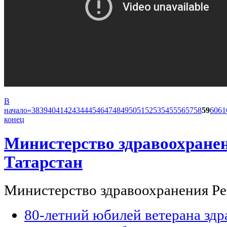
В
начало
«
38
39
40
41
42
43
44
45
46
47
48
49
50
51
52
53
54
55
56
57
58
59
60
61
конец
Министерство здравоохране
Татарстан
Министерство здравоохранения Ре
80-летний юбилей ветерана зд