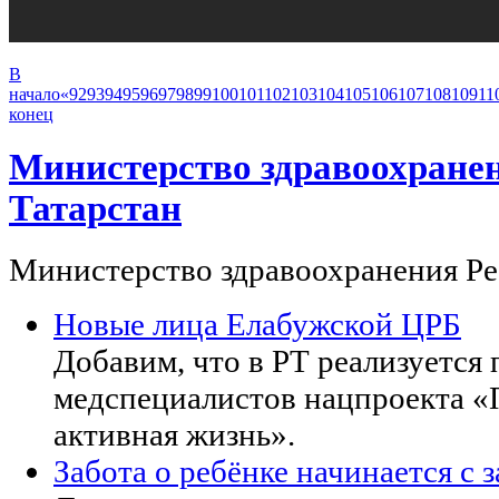
В
начало
«
92
93
94
95
96
97
98
99
100
101
102
103
104
105
106
107
108
109
11
конец
Министерство здравоохране
Татарстан
Министерство здравоохранения Ре
Новые лица Елабужской ЦРБ
Добавим, что в РТ реализуется
медспециалистов нацпроекта «
активная жизнь».
Забота о ребёнке начинается с 