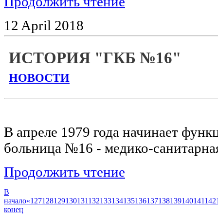
Продолжить чтение
12
April
2018
ИСТОРИЯ "ГКБ №16"
НОВОСТИ
В апреле 1979 года начинает функ
больница №16 - медико-санитарная
Продолжить чтение
В
начало
«
127
128
129
130
131
132
133
134
135
136
137
138
139
140
141
142
конец