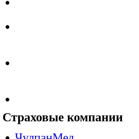
Страховые
компании
ЧулпанМед