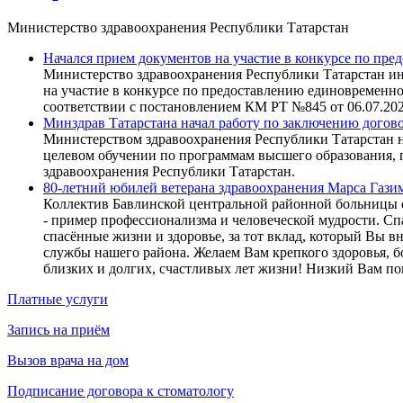
Министерство здравоохранения Республики Татарстан
Начался прием документов на участие в конкурсе по пр
Министерство здравоохранения Республики Татарстан и
на участие в конкурсе по предоставлению единовремен
соответствии с постановлением КМ РТ №845 от 06.07.20
Минздрав Татарстана начал работу по заключению догов
Министерством здравоохранения Республики Татарстан н
целевом обучении по программам высшего образования, г
здравоохранения Республики Татарстан.
80-летний юбилей ветерана здравоохранения Марса Гази
Коллектив Бавлинской центральной районной больницы о
- пример профессионализма и человеческой мудрости. Сп
спасённые жизни и здоровье, за тот вклад, который Вы в
службы нашего района. Желаем Вам крепкого здоровья, бо
близких и долгих, счастливых лет жизни! Низкий Вам по
Платные услуги
Запись на приём
Вызов врача на дом
Подписание договора к стоматологу