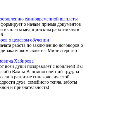
едоставлению единовременной выплаты
нформирует о начале приема документов
ной выплаты медицинским работникам в
26.
оров о целевом обучении
ачата работа по заключению договоров о
де заказчиком является Министерство
мовича Хабирова
т всей души поздравляет с юбилеем! Вы
асибо Вам за Ваш многолетний труд, за
несли в развитие гинекологической
дрости духа, семейного тепла, заботы
клон и признательность!