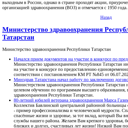
выходным в России, однако в стране проходят акции, приуроч
организацией здравоохранения (ВОЗ) и отмечается с 1950 года.
Назад
Министерство здравоохранения Респуб
Татарстан
Министерство здравоохранения Республики Татарстан
Начался прием документов на участие в конкурсе по пр
Министерство здравоохранения Республики Татарстан и
на участие в конкурсе по предоставлению единовремен
соответствии с постановлением КМ РТ №845 от 06.07.20
Минздрав Татарстана начал работу по заключению догов
Министерством здравоохранения Республики Татарстан н
целевом обучении по программам высшего образования, г
здравоохранения Республики Татарстан.
80-летний юбилей ветерана здравоохранения Марса Гази
Коллектив Бавлинской центральной районной больницы о
- пример профессионализма и человеческой мудрости. Сп
спасённые жизни и здоровье, за тот вклад, который Вы в
службы нашего района. Желаем Вам крепкого здоровья, бо
близких и долгих, счастливых лет жизни! Низкий Вам по