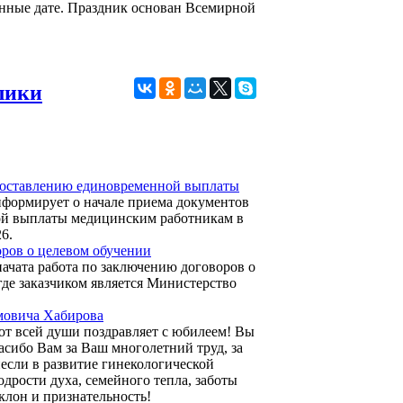
енные дате. Праздник основан Всемирной
лики
едоставлению единовременной выплаты
нформирует о начале приема документов
ной выплаты медицинским работникам в
26.
оров о целевом обучении
ачата работа по заключению договоров о
де заказчиком является Министерство
мовича Хабирова
т всей души поздравляет с юбилеем! Вы
асибо Вам за Ваш многолетний труд, за
несли в развитие гинекологической
дрости духа, семейного тепла, заботы
клон и признательность!