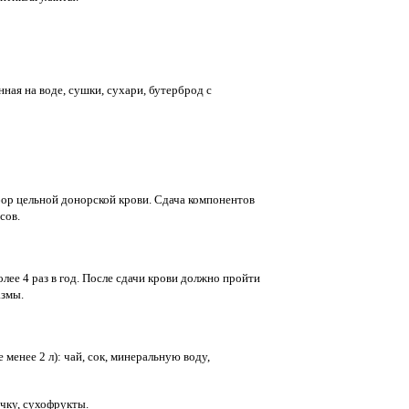
нная на воде, сушки, сухари, бутерброд с
абор цельной донорской крови. Сдача компонентов
сов.
лее 4 раз в год. После сдачи крови должно пройти
азмы.
менее 2 л): чай, сок, минеральную воду,
ечку, сухофрукты.