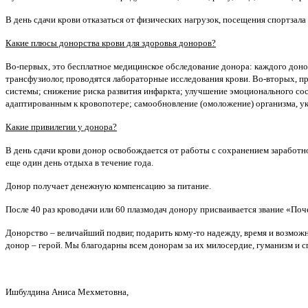
В день сдачи крови отказаться от физических нагрузок, посещения спортзала
Какие плюсы донорства крови для здоровья доноров?
Во-первых, это бесплатное медицинское обследование донора: каждого донор
трансфузиолог, проводятся лабораторные исследования крови. Во-вторых, п
системы; снижение риска развития инфаркта; улучшение эмоционального сос
адаптированным к кровопотере; самообновление (омоложение) организма, у
Какие привилегии у донора?
В день сдачи крови донор освобождается от работы с сохранением заработн
еще один день отдыха в течение года.
Донор получает денежную компенсацию за питание.
После 40 раз кроводачи или 60 плазмодач донору присваивается звание «По
Донорство – величайший подвиг, подарить кому-то надежду, время и возмож
донор – герой. Мы благодарны всем донорам за их милосердие, гуманизм и 
Ишбулдина Аниса Мехметовна,