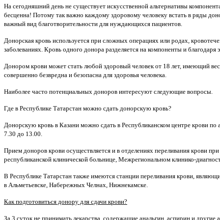
На сегодняшний день не существует искусственной альтернативы компонент
бесценна! Потому так важно каждому здоровому человеку встать в ряды дон
важный вид благотворительности для нуждающихся пациентов.
Донорская кровь используется при сложных операциях или родах, кровотече
заболеваниях. Кровь одного донора разделяется на компоненты и благодаря 
Донором крови может стать любой здоровый человек от 18 лет, имеющий вес б
совершенно безвредна и безопасна для здоровья человека.
Наиболее часто потенциальных доноров интересуют следующие вопросы.
Где в Республике Татарстан можно сдать донорскую кровь?
Донорскую кровь в Казани можно сдать в Республиканском центре крови по 
7.30 до 13.00.
Прием доноров крови осуществляется и в отделениях переливания крови при
республиканской клинической больнице, Межрегиональном клинико-диагност
В Республике Татарстан также имеются станции переливания крови, являющи
в Альметьевске, Набережных Челнах, Нижнекамске.
Как подготовиться донору для сдачи крови?
За 3 суток не принимать лекарства, содержащие анальгин, аспирин и другие 