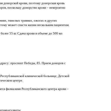
ам донорской крови, поэтому донорская кровь
оров, поскольку донорство крови – невероятно
ниях, тяжелых травмах, ожогах и других
этому может спасти жизни нескольким пациентам.
олее 55 кг. Сдача крови в объеме до 500 мл
адресу: проспект Победы, 85. Прием доноров с
 Республиканской клинической больнице, Детской
ическом центре.
еся филиалами Республиканского центра крови –
антикоагулянты.