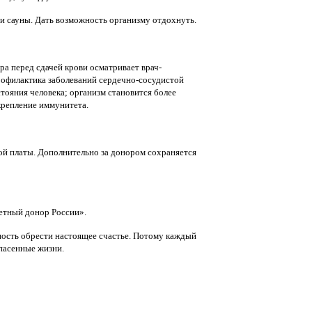
 и сауны. Дать возможность организму отдохнуть.
а перед сдачей крови осматривает врач-
рофилактика заболеваний сердечно-сосудистой
тояния человека; организм становится более
крепление иммунитета.
ой платы. Дополнительно за донором сохраняется
четный донор России».
ность обрести настоящее счастье. Потому каждый
спасенные жизни.