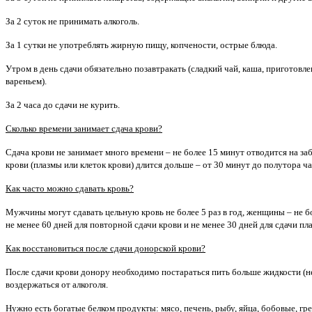
За 2 суток не принимать алкоголь.
За 1 сутки не употреблять жирную пищу, копчености, острые блюда.
Утром в день сдачи обязательно позавтракать (сладкий чай, каша, приготовле
вареньем).
За 2 часа до сдачи не курить.
Сколько времени занимает сдача крови?
Сдача крови не занимает много времени – не более 15 минут отводится на з
крови (плазмы или клеток крови) длится дольше – от 30 минут до полутора ча
Как часто можно сдавать кровь?
Мужчины могут сдавать цельную кровь не более 5 раз в год, женщины – не бо
не менее 60 дней для повторной сдачи крови и не менее 30 дней для сдачи пл
Как восстановиться после сдачи донорской крови?
После сдачи крови донору необходимо постараться пить больше жидкости (не 
воздержаться от алкоголя.
Нужно есть богатые белком продукты: мясо, печень, рыбу, яйца, бобовые, гр