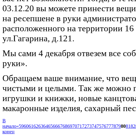
03.12.20 вы можете принести вещи
на ресепшене в руки администрато
расположенного на территории 16
ул.Гагарина, д.121.
Мы сами 4 декабря отвезем все со
руки».
Обращаем ваше внимание, что ве
чистыми и целыми. Так же можно п
игрушки и книжки, новые канцтов
макаронные изделия, сахарный пес
В
начало
«
59
60
61
62
63
64
65
66
67
68
69
70
71
72
73
74
75
76
77
78
79
80
81
82
конец